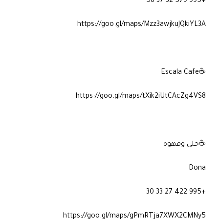
+995 579 32 37 58
https://goo.gl/maps/Mzz3awjkuJQkiYL3A
☕Escala Cafe
https://goo.gl/maps/tXik2iUtCAcZg4VS8
☕حلى وقهوه
Dona
+995 422 27 33 30
https://goo.gl/maps/gPmRTja7XWX2CMNy5