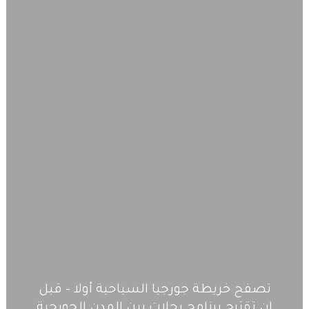
تصفح خريطة جورجيا السياحية أولا – قبل
ان تقترح برنامج رحلات بين المدن الجورجية