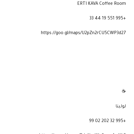
ERTI KAVA Coffee Room
+995 551 19 44 33
https://goo.gl/maps/U2pZn2rCU5CWP3d27
☕
لوليتا
+995 32 202 02 99