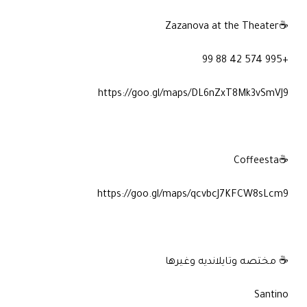
☕Zazanova at the Theater
+995 574 42 88 99
https://goo.gl/maps/DL6nZxT8Mk3vSmVJ9
☕Coffeesta
https://goo.gl/maps/qcvbcJ7KFCW8sLcm9
☕ مختصه وتايلانديه وغيرها
Santino