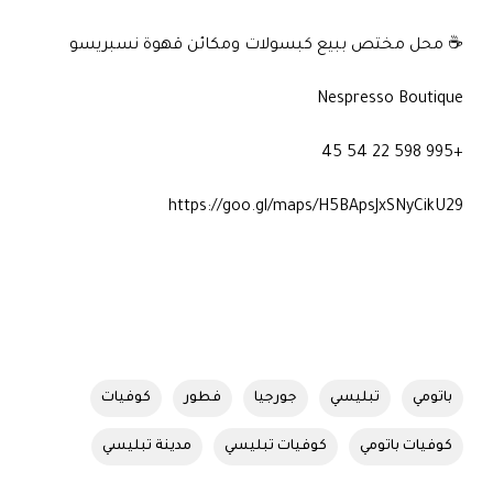
☕ محل مختص ببيع كبسولات ومكائن قهوة نسبريسو
Nespresso Boutique
+995 598 22 54 45
https://goo.gl/maps/H5BApsJxSNyCikU29
باتومي
تبليسي
جورجيا
فطور
كوفيات
كوفيات باتومي
كوفيات تبليسي
مدينة تبليسي