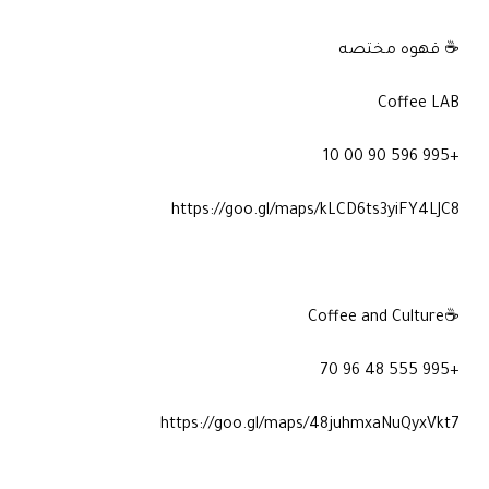
☕ قهوه مختصه
Coffee LAB
+995 596 90 00 10
https://goo.gl/maps/kLCD6ts3yiFY4LJC8
☕Coffee and Culture
+995 555 48 96 70
https://goo.gl/maps/48juhmxaNuQyxVkt7