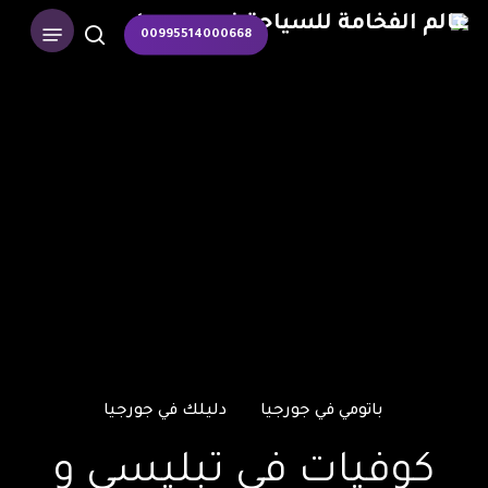
p
Menu
00995514000668
o
search
n
t
باتومي في جورجيا
دليلك في جورجيا
كوفيات في تبليسي و