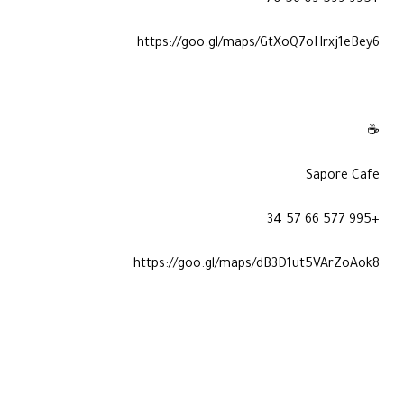
+995 599 09 56 70
https://goo.gl/maps/GtXoQ7oHrxj1eBey6
☕
Sapore Cafe
+995 577 66 57 34
https://goo.gl/maps/dB3D1ut5VArZoAok8