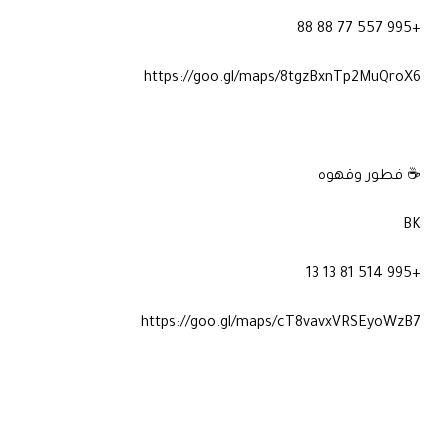
+995 557 77 88 88
https://goo.gl/maps/8tgzBxnTp2MuQroX6
☕ فطور وقهوه
BK
+995 514 81 13 13
https://goo.gl/maps/cT8vavxVRSEyoWzB7