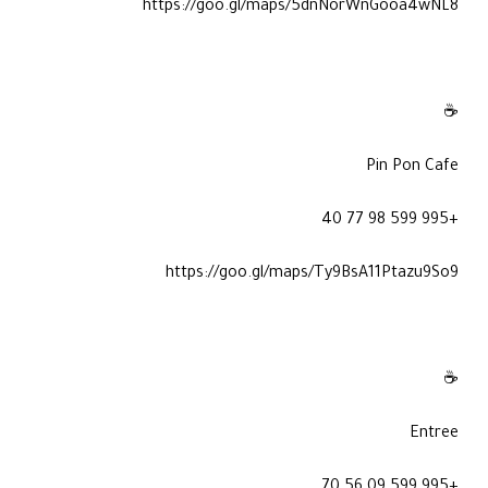
https://goo.gl/maps/5dnNorWnGooa4wNL8
☕
Pin Pon Cafe
+995 599 98 77 40
https://goo.gl/maps/Ty9BsA11Ptazu9So9
☕
Entree