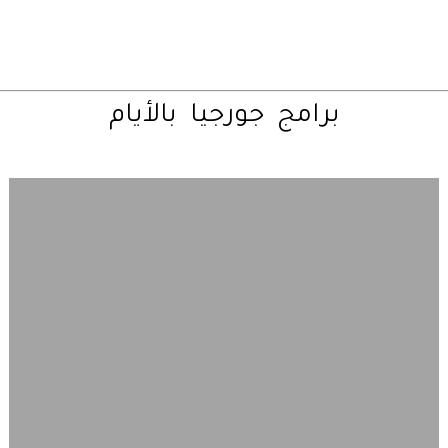
برامج
جورجيا
بالأيام
تصفح
خريطة
جورجيا
السياحية
أولا
–
قبل
ان
تقترح
برنامج
رحلات