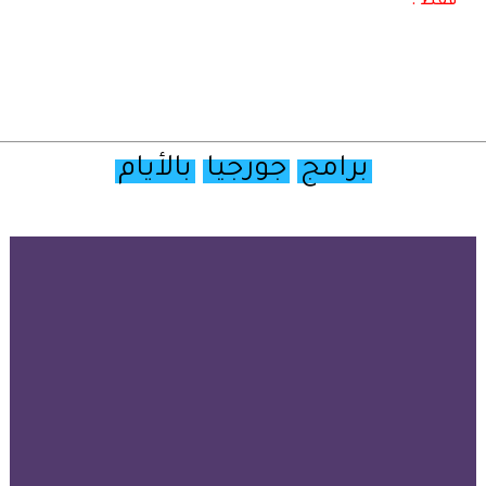
فقط .
برامج
جورجيا
بالأيام
تصفح
خريطة
جورجيا
السياحية
أولا
–
قبل
ان
تقترح