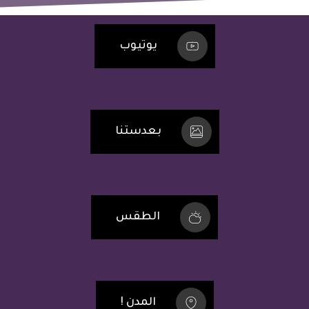
يوتيوب
بعدستنا
الطقس
المدن !