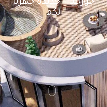
جورجيا – جديدة جهزنا
لكم