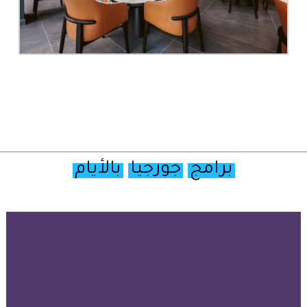
برامج
جورجيا
بالأيام
تصفح
خريطة
جورجيا
السياحية
أولا
–