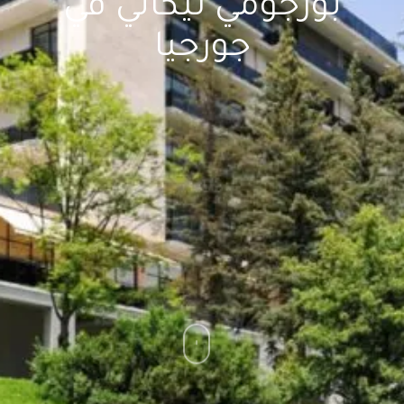
بورجومي ليكاني في
جورجيا