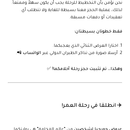
نحن نؤمن بأن التخطيط للرحلة يجب أن يكون سهلاً وممتعاً.
لذلك، عملية الحجز معنا بسيطة للغاية ولا تتطلب أي
تعقيدات أو دفعات مسبقة.
فقط خطوتان بسيطتان:
اختارا العرض الثنائي الذي يعجبكما.
أرسلا صورة من تذاكر الطيران الدولي عبر
الواتساب
📲.
وهكذا… تم تثبيت حجز رحلة أحلامكما! ✅
✈️ انطلقا في رحلة العمر!
عروض جورجيا لشخصين
من “عالم الفخامة” هي بوابتكما