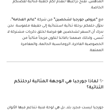
المدهش، تفتح ذراعيها لتقدم لكم خلفية مثالية لقصتكم
الخاصة.
مع
“عروض جورجيا لشخصين”
من شركة
“عالم الفخامة”
،
نحوّل حلمكم برحلة ثنائية استثنائية إلى حقيقة ملموسة. نحن
ندرك أن السفر لشخصين هو فرصة لخلق ذكريات مشتركة لا
تُنسى، ولذلك صممنا باقاتنا لتكون مزيجاً مثالياً من
الخصوصية الفاخرة، الرومانسية الحالمة، والمغامرة
الممتعة.
✨ لماذا جورجيا هي الوجهة المثالية لرحلتكم
الثنائية؟
جورجيا ليست مجرد بلد، بل هي لوحة فنية تتناغم فيها الألوان