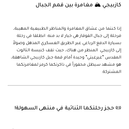
كازبيجي 🏔️ مغامرة بين قمم الجبال
إذا كنتما من عشاق المغامرة والمناظر الطبيعية المهيبة،
فرحلة إلى جبال القوقاز هي خيار لا بد منه. انطلقا في رحلة
بسيارة الدفع الرباعي عبر الطريق العسكري المذهل وصولاً
إلى كازبيجي. المنظر من هناك، حيث تقف كنيسة الثالوث
المقدس “غيرغيتي” وحيدة أمام قمة جبل كازبيجي الشاهقة،
هو مشهد سيظل محفوراً في ذاكرتكما كرمز لمغامرتكما
المشتركة.
📜 حجز رحلتكما الثنائية في منتهى السهولة!