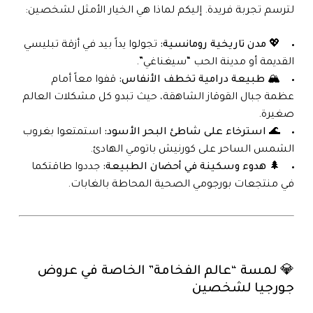
لترسم تجربة فريدة. إليكم لماذا هي الخيار الأمثل لشخصين:
💖 مدن تاريخية رومانسية:
تجولوا يداً بيد في أزقة تبليسي
القديمة أو مدينة الحب “سيغناغي”.
🏔️ طبيعة درامية تخطف الأنفاس:
قفوا معاً أمام
عظمة جبال القوقاز الشاهقة، حيث تبدو كل مشكلات العالم
صغيرة.
🌊 استرخاء على شاطئ البحر الأسود:
استمتعوا بغروب
الشمس الساحر على كورنيش باتومي الهادئ.
🌲 هدوء وسكينة في أحضان الطبيعة:
جددوا طاقتكما
في منتجعات بورجومي الصحية المحاطة بالغابات.
💎 لمسة “عالم الفخامة” الخاصة في عروض
جورجيا لشخصين