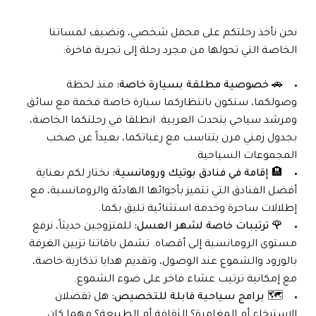
نحن نأخذ رحلتكم على محمل شخصي، ونضيف لمساتنا
الخاصة التي تحولها من مجرد رحلة إلى تجربة فاخرة:
🚗 خصوصية مطلقة بسيارة خاصة:
منذ لحظة
وصولكما، ستكون بانتظاركما سيارة خاصة فخمة مع سائق
ومرشد سياحي يتحدث العربية. انطلقا في رحلتكما الخاصة،
بجدول زمني مرن يتناسب مع رغباتكما، بعيداً عن صخب
المجموعات السياحية.
🏨 إقامة في فنادق بوتيك ورومانسية:
نختار لكم بعناية
أفضل الفنادق التي تتميز بأجوائها الهادئة والرومانسية، مع
إطلالات ساحرة وخدمة استثنائية تليق بكما.
🌹 ترتيبات خاصة لشهر العسل:
للمتزوجين حديثاً، نرفع
مستوى الرومانسية إلى أقصاه. تشمل باقاتنا تزيين الغرفة
بالورود والشموع عند الوصول، وتقديم هدايا تذكارية خاصة،
مع إمكانية ترتيب عشاء فاخر على ضوء الشموع.
🗺️ برامج سياحية قابلة للتخصيص:
هل تفضلان
الاسترخاء أم المغامرة؟ الثقافة أم الطبيعة؟ مهما كان