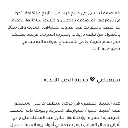
العاصمة تبليسي هي مزيج فريد من التاريخ والثقافة. تجولا
في شوارعها المرصوفة بالحصى، واكتشفا ساحاتها الخفية،
ثم اصعدا بالتلفريك عند الغروب لمشاهدة المدينة وهي تتلألأ
بالأضواء من قلعة ناريكالا. ولتجربة استرخاء فريدة، يمكنكم
حجز حمام كبريت خاص للاستمتاع بفوائده الصحية في
خصوصية تامة.
سيغناغي 💖 مدينة الحب الأبدية
هذه المدينة الصغيرة هي جوهرة منطقة كاخيتي، وتستحق
لقب “مدينة الحب”. بشوارعها الحجرية، وبيوتها ذات الأسقف
القرميدية الحمراء، وإطلالاتها البانورامية المذهلة على وادي
ألازاني وجبال القوقاز، توفر سيغناغي أجواء رومانسية لا مثيل