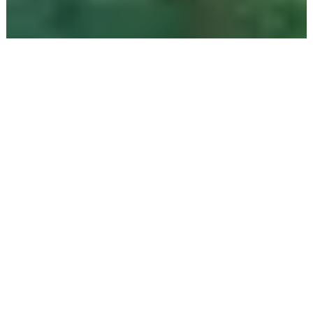
برنامج سياحي في جورجيا 12 يوم | مبيت
تبليسي | اربع ليالي تبليسي | ثلاث ليالي
باتومي | كوتايسي ليلتين | برجومي ليلتين