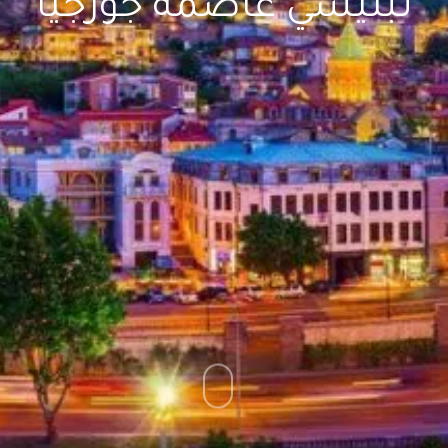
تبليسي عاصمة جورجيا