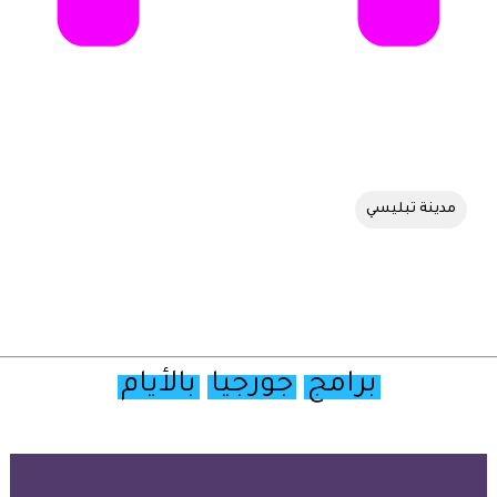
مدينة تبليسي
برامج
جورجيا
بالأيام
تصفح
خريطة