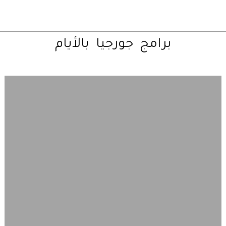
برامج
جورجيا
بالأيام
تصفح
خريطة
جورجيا
السياحية
أولا
–
قبل
ان
تقترح
برنامج
رحلات
بين