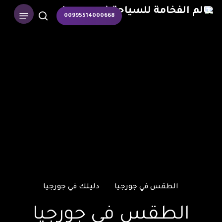
p
Menu
00995514000668
o
search
n
t
الطقس في جورجيا
دليلك في جورجيا
الطقس في جورجيا