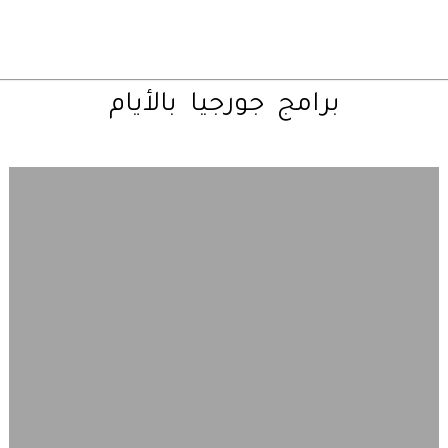
برامج
جورجيا
بالأيام
تصفح
خريطة
جورجيا
السياحية
أولا
–
قبل
ان
تقترح
برنامج
رحلات