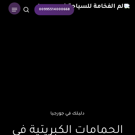
p
Menu
00995514000668
o
search
n
t
دليلك في جورجيا
الحمامات الكبريتية في