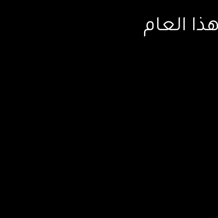
ذا العام