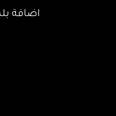
اضافة بلد