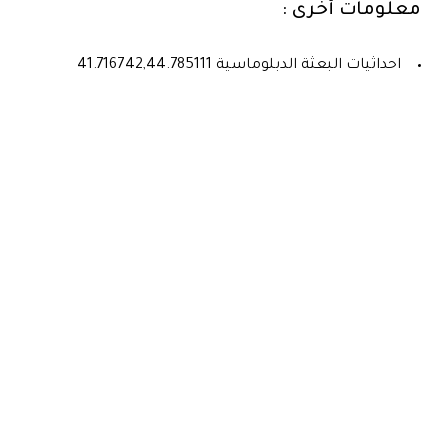
معلومات أخرى :
احداثيات البعثة الدبلوماسية
41.716742,44.785111