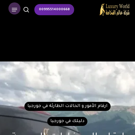
p
Menu
00995514000668
o
search
n
t
ارقام الأمور و الحالات الطارئة في جورجيا
دليلك في جورجيا