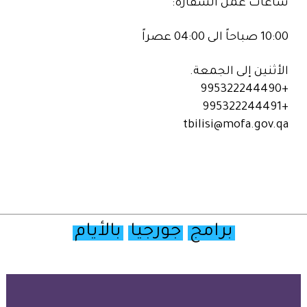
ساعات عمل السفارة:
10:00 صباحاً الى 04:00 عصراً
الأثنين إلى الجمعة.
+995322244490
+995322244491
tbilisi@mofa.gov.qa
برامج
جورجيا
بالأيام
تصفح
خريطة