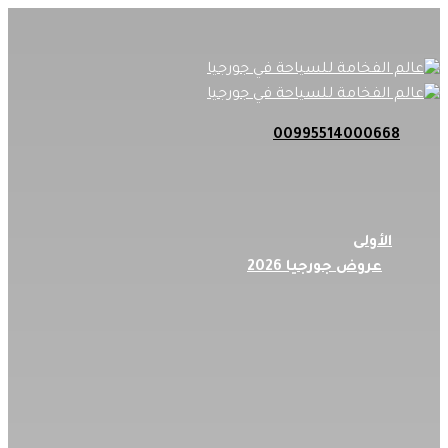
Skip
to
main
content
00995514000668
search
Menu
الأولى
عروض جورجيا 2026
عروض السعودية
عروض قطر
عروض الأمارات
عروض البحرين
_______
شهر العسل