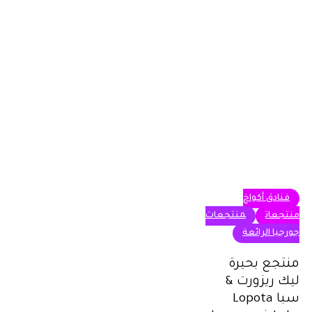
منتجع
فنادق أكواخ
بحيرة
منتجعات
منتجعات
ليك
جورجيا الرائعة
ريزورت
منتجع بحيرة
&
ليك ريزورت &
سبا
سبا Lopota
Lopota