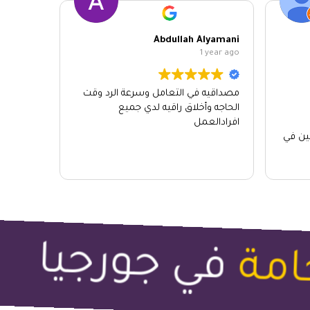
Abdullah Alyamani
1 year ago
مصداقيه في التعامل وسرعة الرد وقت
الحاجه وأخلاق راقيه لدي جميع
افرادالعمل
يين في
ع
في جورجيا
مة