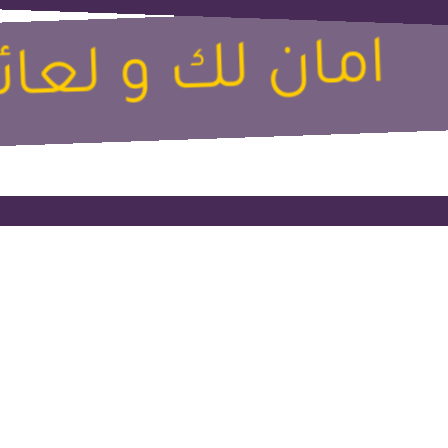
امان لك و لعا
twitter
youtube
instagram
snapchat
tiktok
سين
ن !
الطقس
فات
خدماتنا