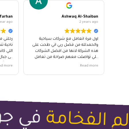
farhan
Ashwaq Al-Shaiban
year ago
2 years ago
اول مرة اتعامل مع شركات سياحية
رحلتي م
والحمدلله من فضل ربي اني طحت على
ناحية تن
هذه الشركة لانها من افضل الشركات
اللي كا
اللي تواصلت معهم صراحة من تعامل
الى جبال
ولا ترتيب ولا صبر على التغييرات اللي
الف شكر
ad more
Read more
غيرتها ويستقبلوا الطلبات بصدر رحب جدا
كبير الى
حتى المرشد اللي كان معايا ما قصر ابد
معنا لابعد حد الى اخر الرحلة.
شكرا جزيلا على كل شي 🌹🫶🏻
انصحكم بالتعامل معهم 🇬🇪🤝
في جور
م الفخامة