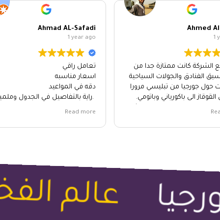
Ahmad AL-Safadi
Ahmed Al
1 year ago
1 
ع الشركة كانت ممتازة جدا من
تعامل راقي
سيق الفنادق والجولات السياحية
اسعار مناسبه
نت حول جورجيا من تبليسي مرورا
دقه في المواعيد
 القوقاز الى باكورياني وباتومي.
دراية بالتفاصيل في الجدول وملم
 لكم وعلى تعاونكم معنا. وشكر
جورجيا كلها
Read more
Re
 السائق الخاص اللي كان متعاون
انصح بالتعامل وبشدة
عالم الفخا
جيا