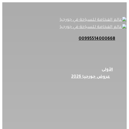
Skip
to
main
content
00995514000668
search
Menu
الأولى
عروض جورجيا 2026
عروض السعودية
عروض قطر
عروض الأمارات
عروض البحرين
_______
شهر العسل