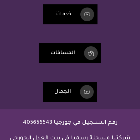
خدماتنا
المسافات
الجمال
رقم التسجيل في جورجيا 405656543
شركتنا مسجلة رسميا في بيت العدل الجورجي