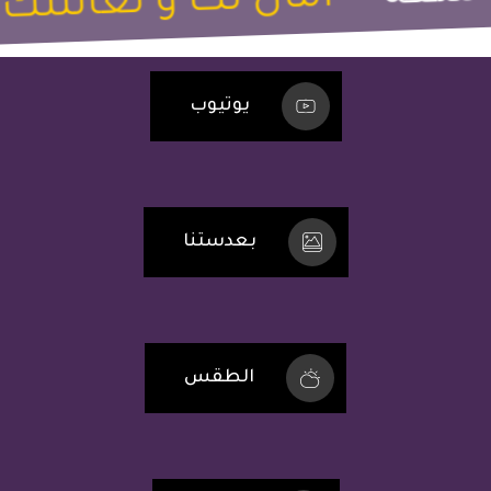
امان لك و لعائلتك
يوتيوب
بعدستنا
الطقس