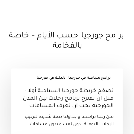
من قانونية الشركة و مقرها الرسمي في تبليس
برامج جورجيا
حسب الأيام –
خاصة
بالفخامة
تصفح
برامج سياحية في جورجيا
دليلك في جورجيا
خريطة
جورجيا
تصفح خريطة جورجيا السياحية أولا –
السياحية
قبل ان تقترح برنامج رحلات بين المدن
أولا
الجورجية يجب ان تعرف المسافات
–
قبل
نحن رتبنا برامجنا و جداولنا بدقة شديدة لترتيب
ان
الرحلات اليومية بدون تعب و بدون مسافات…
تقترح