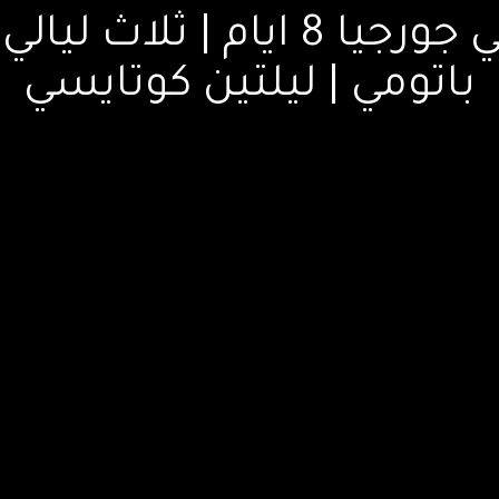
برنامج سياحي في جورجيا 8 ايام
باتومي | ليلتين كوتايسي