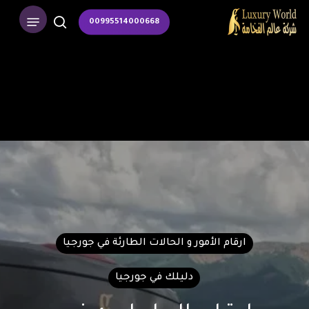
p
Menu
00995514000668
o
search
n
t
ارقام الأمور و الحالات الطارئة في جورجيا
دليلك في جورجيا