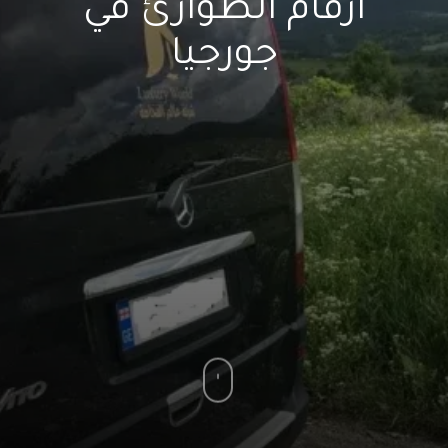
ارقام الطوارئ في
جورجيا