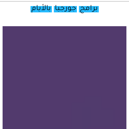
برامج
جورجيا
بالأيام
تصفح
خريطة
جورجيا
السياحية
أولا
–
قبل
ان
تقترح
برنامج
رحلات
بين
المدن
الجورجية