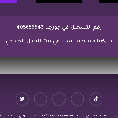
رقم التسجيل في جورجيا 405656543
شركتنا مسجلة رسميا في بيت العدل الجورجي
twitter
youtube
instagram
snapchat
tiktok
سين