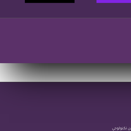
 تكنولوجي